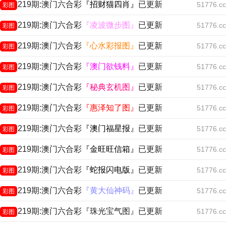
219期:澳门六合彩
『招财猫四肖』
已更新
51776.cc
彩图
219期:澳门六合彩
『凌波微步图』
已更新
51776.cc
彩图
219期:澳门六合彩
『心水彩报图』
已更新
51776.cc
彩图
219期:澳门六合彩
『澳门欲钱料』
已更新
51776.cc
彩图
219期:澳门六合彩
『秘典玄机图』
已更新
51776.cc
彩图
219期:澳门六合彩
『惠泽知了图』
已更新
51776.cc
彩图
219期:澳门六合彩
『澳门福星报』
已更新
51776.cc
彩图
219期:澳门六合彩
『金旺旺信箱』
已更新
51776.cc
彩图
219期:澳门六合彩
『蛇报闪电版』
已更新
51776.cc
彩图
219期:澳门六合彩
『黄大仙神码』
已更新
51776.cc
彩图
219期:澳门六合彩『珠光宝气图』已更新
51776.cc
彩图