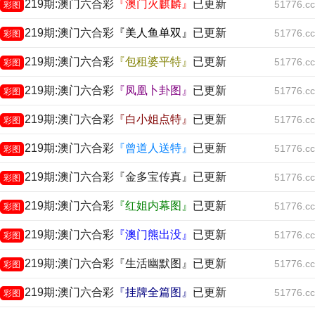
219期:澳门六合彩
『澳门火麒麟』
已更新
51776.cc
彩图
219期:澳门六合彩
『美人鱼单双』
已更新
51776.cc
彩图
219期:澳门六合彩
『包租婆平特』
已更新
51776.cc
彩图
219期:澳门六合彩
『凤凰卜卦图』
已更新
51776.cc
彩图
219期:澳门六合彩
『白小姐点特』
已更新
51776.cc
彩图
219期:澳门六合彩
『曾道人送特』
已更新
51776.cc
彩图
219期:澳门六合彩『金多宝传真』已更新
51776.cc
彩图
219期:澳门六合彩
『红姐内幕图』
已更新
51776.cc
彩图
219期:澳门六合彩
『澳门熊出没』
已更新
51776.cc
彩图
219期:澳门六合彩『生活幽默图』已更新
51776.cc
彩图
219期:澳门六合彩
『挂牌全篇图』
已更新
51776.cc
彩图