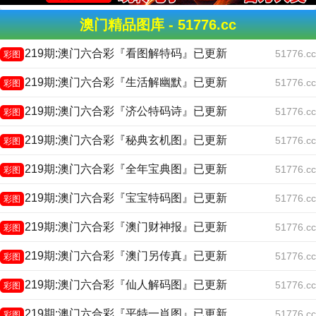
澳门精品图库 - 51776.cc
219期:澳门六合彩『看图解特码』已更新
51776.cc
彩图
219期:澳门六合彩『生活解幽默』已更新
51776.cc
彩图
219期:澳门六合彩『济公特码诗』已更新
51776.cc
彩图
219期:澳门六合彩『秘典玄机图』已更新
51776.cc
彩图
219期:澳门六合彩『全年宝典图』已更新
51776.cc
彩图
219期:澳门六合彩『宝宝特码图』已更新
51776.cc
彩图
219期:澳门六合彩『澳门财神报』已更新
51776.cc
彩图
219期:澳门六合彩『澳门另传真』已更新
51776.cc
彩图
219期:澳门六合彩『仙人解码图』已更新
51776.cc
彩图
219期:澳门六合彩『平特一肖图』已更新
51776.cc
彩图