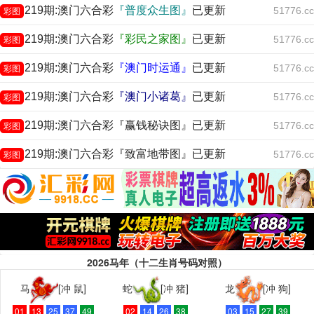
219期:澳门六合彩
『普度众生图』
已更新
51776.cc
彩图
219期:澳门六合彩
『彩民之家图』
已更新
51776.cc
彩图
219期:澳门六合彩
『澳门时运通』
已更新
51776.cc
彩图
219期:澳门六合彩
『澳门小诸葛』
已更新
51776.cc
彩图
219期:澳门六合彩『赢钱秘诀图』已更新
51776.cc
彩图
219期:澳门六合彩『致富地带图』已更新
51776.cc
彩图