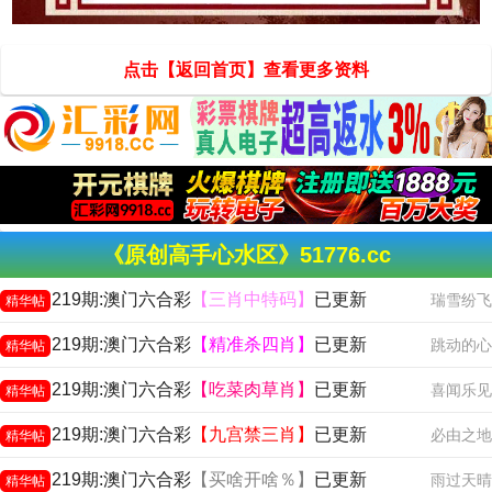
点击【返回首页】查看更多资料
《原创高手心水区》51776.cc
219期:澳门六合彩
【三肖中特码】
已更新
瑞雪纷飞
精华帖
219期:澳门六合彩
【精准杀四肖】
已更新
跳动的心
精华帖
219期:澳门六合彩
【吃菜肉草肖】
已更新
喜闻乐见
精华帖
219期:澳门六合彩
【九宫禁三肖】
已更新
必由之地
精华帖
219期:澳门六合彩
【买啥开啥％】
已更新
雨过天晴
精华帖