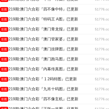
219期:澳门六合彩『四不像中特』已更新
51776.cc
彩图
219期:澳门六合彩『特码王 A图』已更新
51776.cc
彩图
219期:澳门六合彩『澳门青龙报』已更新
51776.cc
彩图
219期:澳门六合彩『澳门管家婆』已更新
51776.cc
彩图
219期:澳门六合彩『澳门挂牌图』已更新
51776.cc
彩图
219期:澳门六合彩『澳门跑马图』已更新
51776.cc
彩图
219期:澳门六合彩『内幕传真图』已更新
51776.cc
彩图
219期:澳门六合彩『 1 2码特图』已更新
51776.cc
彩图
219期:澳门六合彩『九肖十码图』已更新
51776.cc
彩图
219期:澳门六合彩『四不像玄机』已更新
51776.cc
彩图
219期:澳门六合彩『正版一肖图』已更新
51776.cc