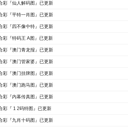
六合彩『仙人解码图』已更新
六合彩『平特一肖图』已更新
六合彩『四不像中特』已更新
六合彩『特码王 A图』已更新
六合彩『澳门青龙报』已更新
六合彩『澳门管家婆』已更新
六合彩『澳门挂牌图』已更新
六合彩『澳门跑马图』已更新
六合彩『内幕传真图』已更新
六合彩『 1 2码特图』已更新
六合彩『九肖十码图』已更新