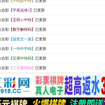
六合彩
【十码必中特】
已更新
六合彩
【平尾连准√】
已更新
六合彩
【五码☆中特】
已更新
六合彩
【数字解特码】
已更新
六合彩
【波色主一波】
已更新
六合彩
【一句中平码】
已更新
六合彩
【五尾中特码】
已更新
六合彩
【三字爆特码】
已更新