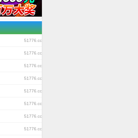
51776.cc
51776.cc
51776.cc
51776.cc
51776.cc
51776.cc
51776.cc
51776.cc