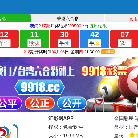
汇彩网APP
全国彩民
授权：免费软件
类型：国
大小：19.99MB
星级：