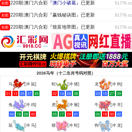
220期:澳门六合彩
『澳门小诸葛』
已更新
51776.cc
彩图
220期:澳门六合彩『赢钱秘诀图』已更新
51776.cc
彩图
220期:澳门六合彩『致富地带图』已更新
51776.cc
彩图