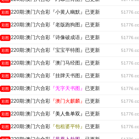
220期:澳门六合彩『小黄人幽默』已更新
51776.cc
彩图
220期:澳门六合彩『老版跑狗图』已更新
51776.cc
彩图
220期:澳门六合彩『诗像破成语』已更新
51776.cc
彩图
220期:澳门六合彩『宝宝平特图』已更新
51776.cc
彩图
220期:澳门六合彩『澳门马经图』已更新
51776.cc
彩图
220期:澳门六合彩『挂牌天书图』已更新
51776.cc
彩图
220期:澳门六合彩
『无字天书图』
已更新
51776.cc
彩图
220期:澳门六合彩
『澳门火麒麟』
已更新
51776.cc
彩图
220期:澳门六合彩
『美人鱼单双』
已更新
51776.cc
彩图
220期:澳门六合彩
『包租婆平特』
已更新
51776.cc
彩图