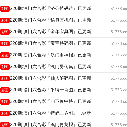
220期:澳门六合彩『济公特码诗』已更新
51776.cc
彩图
220期:澳门六合彩『秘典玄机图』已更新
51776.cc
彩图
220期:澳门六合彩『全年宝典图』已更新
51776.cc
彩图
220期:澳门六合彩『宝宝特码图』已更新
51776.cc
彩图
220期:澳门六合彩『澳门财神报』已更新
51776.cc
彩图
220期:澳门六合彩『澳门另传真』已更新
51776.cc
彩图
220期:澳门六合彩『仙人解码图』已更新
51776.cc
彩图
220期:澳门六合彩『平特一肖图』已更新
51776.cc
彩图
220期:澳门六合彩『四不像中特』已更新
51776.cc
彩图
220期:澳门六合彩『特码王 A图』已更新
51776.cc
彩图
220期:澳门六合彩『澳门青龙报』已更新
51776.cc
彩图