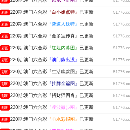
220期:澳门六合彩
『凤凰卜卦图』
已更新
51776.cc
彩图
220期:澳门六合彩
『白小姐点特』
已更新
51776.cc
彩图
220期:澳门六合彩
『曾道人送特』
已更新
51776.cc
彩图
220期:澳门六合彩『金多宝传真』已更新
51776.cc
彩图
220期:澳门六合彩
『红姐内幕图』
已更新
51776.cc
彩图
220期:澳门六合彩
『澳门熊出没』
已更新
51776.cc
彩图
220期:澳门六合彩『生活幽默图』已更新
51776.cc
彩图
220期:澳门六合彩
『挂牌全篇图』
已更新
51776.cc
彩图
220期:澳门六合彩
『招财猫四肖』
已更新
51776.cc
彩图
220期:澳门六合彩
『凌波微步图』
已更新
51776.cc
彩图
220期:澳门六合彩
『心水彩报图』
已更新
51776.cc
彩图