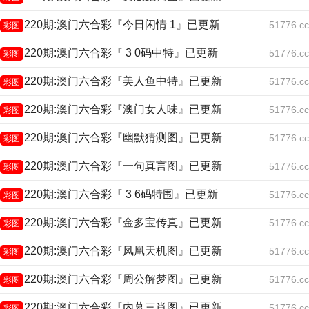
220期:澳门六合彩『今日闲情 1』已更新
51776.cc
彩图
220期:澳门六合彩『 3 0码中特』已更新
51776.cc
彩图
220期:澳门六合彩『美人鱼中特』已更新
51776.cc
彩图
220期:澳门六合彩『澳门女人味』已更新
51776.cc
彩图
220期:澳门六合彩『幽默猜测图』已更新
51776.cc
彩图
220期:澳门六合彩『一句真言图』已更新
51776.cc
彩图
220期:澳门六合彩『 3 6码特围』已更新
51776.cc
彩图
220期:澳门六合彩『金多宝传真』已更新
51776.cc
彩图
220期:澳门六合彩『凤凰天机图』已更新
51776.cc
彩图
220期:澳门六合彩『周公解梦图』已更新
51776.cc
彩图
220期:澳门六合彩『内幕三肖图』已更新
51776.cc
彩图