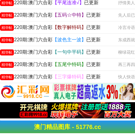
220期:澳门六合彩
【平尾连准√】
已更新
抒情美人
精华帖
220期:澳门六合彩
【五码☆中特】
已更新
先人后已
精华帖
220期:澳门六合彩
【数字解特码】
已更新
冷言冷语
精华帖
220期:澳门六合彩
【波色主一波】
已更新
东成西就
精华帖
220期:澳门六合彩
【一句中平码】
已更新
柳绿花红
精华帖
220期:澳门六合彩
【五尾中特码】
已更新
再三再四
精华帖
220期:澳门六合彩
【三字爆特码】
已更新
快人快语
精华帖
澳门精品图库 - 51776.cc