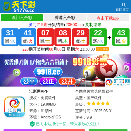
返回首页
汇彩网APP
全国彩民首选彩票软件
授权：免费软件
类型：国产软件
大小：19.99MB
星级：
来源：汇彩网
更新时间：2025.05.01
环境：Android/iOS
评分：9.9
已向本站押付一亿，请大家放心投注！