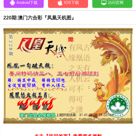
Android下载
IOS下载
访问官网
220期:澳门六合彩『凤凰天机图』