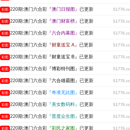
220期:澳门六合彩
『澳门日报图』
已更新
51776.cc
彩图
220期:澳门六合彩
『澳门财富榜』
已更新
51776.cc
彩图
220期:澳门六合彩
『六合内幕图』
已更新
51776.cc
彩图
220期:澳门六合彩
『财童送宝 A』
已更新
51776.cc
彩图
220期:澳门六合彩
『财童送宝 B』
已更新
51776.cc
彩图
220期:澳门六合彩
『博彩特刊图』
已更新
51776.cc
彩图
220期:澳门六合彩
『六合雄霸图』
已更新
51776.cc
彩图
220期:澳门六合彩
『奇准无比图』
已更新
51776.cc
彩图
220期:澳门六合彩
『美女数码料』
已更新
51776.cc
彩图
220期:澳门六合彩
『普度众生图』
已更新
51776.cc
彩图
220期:澳门六合彩
『彩民之家图』
已更新
51776.cc
彩图