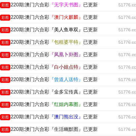
220期:澳门六合彩
『无字天书图』
已更新
51776.cc
彩图
220期:澳门六合彩
『澳门火麒麟』
已更新
51776.cc
彩图
220期:澳门六合彩
『美人鱼单双』
已更新
51776.cc
彩图
220期:澳门六合彩
『包租婆平特』
已更新
51776.cc
彩图
220期:澳门六合彩
『凤凰卜卦图』
已更新
51776.cc
彩图
220期:澳门六合彩
『白小姐点特』
已更新
51776.cc
彩图
220期:澳门六合彩
『曾道人送特』
已更新
51776.cc
彩图
220期:澳门六合彩『金多宝传真』已更新
51776.cc
彩图
220期:澳门六合彩
『红姐内幕图』
已更新
51776.cc
彩图
220期:澳门六合彩
『澳门熊出没』
已更新
51776.cc
彩图
220期:澳门六合彩『生活幽默图』已更新
51776.cc
彩图