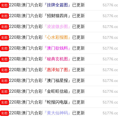
220期:澳门六合彩
『挂牌全篇图』
已更新
51776.cc
彩图
220期:澳门六合彩
『招财猫四肖』
已更新
51776.cc
彩图
220期:澳门六合彩
『凌波微步图』
已更新
51776.cc
彩图
220期:澳门六合彩
『心水彩报图』
已更新
51776.cc
彩图
220期:澳门六合彩
『澳门欲钱料』
已更新
51776.cc
彩图
220期:澳门六合彩
『秘典玄机图』
已更新
51776.cc
彩图
220期:澳门六合彩
『惠泽知了图』
已更新
51776.cc
彩图
220期:澳门六合彩
『澳门福星报』
已更新
51776.cc
彩图
220期:澳门六合彩
『金旺旺信箱』
已更新
51776.cc
彩图
220期:澳门六合彩
『蛇报闪电版』
已更新
51776.cc
彩图
220期:澳门六合彩
『黄大仙神码』
已更新
51776.cc
彩图