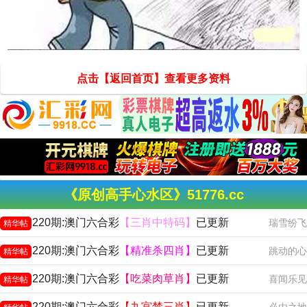
点击【返回首页】查看更多资料
《原创高手心水区》51776.cc
220期:澳门六合彩
【三肖中特码】
已更新
瑞雪纷飞
精华帖
220期:澳门六合彩
【精准杀四肖】
已更新
跳动的心
精华帖
220期:澳门六合彩
【吃菜肉草肖】
已更新
喜闻乐见
精华帖
220期:澳门六合彩
【九宫禁三肖】
已更新
必由之地