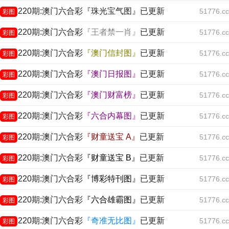
220期:澳门六合彩『珠光宝气图』已更新
51776.cc
彩图
220期:澳门六合彩
『王者禁一肖』
已更新
51776.cc
彩图
220期:澳门六合彩
『澳门信封图』
已更新
51776.cc
彩图
220期:澳门六合彩
『澳门日报图』
已更新
51776.cc
彩图
220期:澳门六合彩
『澳门财富榜』
已更新
51776.cc
彩图
220期:澳门六合彩
『六合内幕图』
已更新
51776.cc
彩图
220期:澳门六合彩
『财童送宝 A』
已更新
51776.cc
彩图
220期:澳门六合彩
『财童送宝 B』
已更新
51776.cc
彩图
220期:澳门六合彩
『博彩特刊图』
已更新
51776.cc
彩图
220期:澳门六合彩
『六合雄霸图』
已更新
51776.cc
彩图
220期:澳门六合彩
『奇准无比图』
已更新
51776.cc
彩图