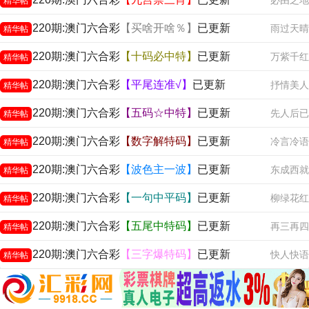
精华帖
220期:澳门六合彩
【买啥开啥％】
已更新
雨过天晴
精华帖
220期:澳门六合彩
【十码必中特】
已更新
万紫千红
精华帖
220期:澳门六合彩
【平尾连准√】
已更新
抒情美人
精华帖
220期:澳门六合彩
【五码☆中特】
已更新
先人后已
精华帖
220期:澳门六合彩
【数字解特码】
已更新
冷言冷语
精华帖
220期:澳门六合彩
【波色主一波】
已更新
东成西就
精华帖
220期:澳门六合彩
【一句中平码】
已更新
柳绿花红
精华帖
220期:澳门六合彩
【五尾中特码】
已更新
再三再四
精华帖
220期:澳门六合彩
【三字爆特码】
已更新
快人快语
精华帖