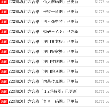
220期:澳门六合彩『仙人解码图』已更新
51776.cc
彩图
220期:澳门六合彩『平特一肖图』已更新
51776.cc
彩图
220期:澳门六合彩『四不像中特』已更新
51776.cc
彩图
220期:澳门六合彩『特码王 A图』已更新
51776.cc
彩图
220期:澳门六合彩『澳门青龙报』已更新
51776.cc
彩图
220期:澳门六合彩『澳门管家婆』已更新
51776.cc
彩图
220期:澳门六合彩『澳门挂牌图』已更新
51776.cc
彩图
220期:澳门六合彩『澳门跑马图』已更新
51776.cc
彩图
220期:澳门六合彩『内幕传真图』已更新
51776.cc
彩图
220期:澳门六合彩『 1 2码特图』已更新
51776.cc
彩图
220期:澳门六合彩『九肖十码图』已更新
51776.cc
彩图