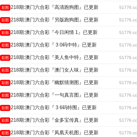
218期:澳门六合彩『高清跑狗图』已更新
51776.cc
彩图
218期:澳门六合彩『另版跑狗图』已更新
51776.cc
彩图
218期:澳门六合彩『今日闲情 1』已更新
51776.cc
彩图
218期:澳门六合彩『 3 0码中特』已更新
51776.cc
彩图
218期:澳门六合彩『美人鱼中特』已更新
51776.cc
彩图
218期:澳门六合彩『澳门女人味』已更新
51776.cc
彩图
218期:澳门六合彩『幽默猜测图』已更新
51776.cc
彩图
218期:澳门六合彩『一句真言图』已更新
51776.cc
彩图
218期:澳门六合彩『 3 6码特围』已更新
51776.cc
彩图
218期:澳门六合彩『金多宝传真』已更新
51776.cc
彩图
218期:澳门六合彩『凤凰天机图』已更新
51776.cc
彩图